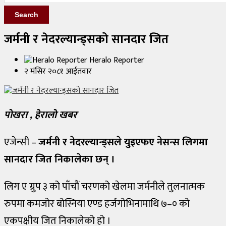
Search
सुदूरपश्चिम
प्रदेश
जर्मनी र नेदरल्यान्ड्सको सानदार जित
राजनीति
Heralo Reporter
२ मंसिर २०८१ आईतवार
अन्य
समाज
पाेखरा , हेरालाे खबर
फोटो
फिचर
एजेन्सी –
जर्मनी र नेदरल्यान्ड्सले युइएफए नेसन्स लिगमा
सानदार जित निकालेका छन् ।
सुरक्षा
जीवनशैली
लिग ए ग्रुप ३ को पाँचौं चरणको खेलमा जर्मनीले तुलनात्मक
रुपमा कमजोर बोस्निया एण्ड हर्जगोभिनामाथि ७–० को
कला/
साहित्य
एकपक्षीय जित निकालेको हो ।