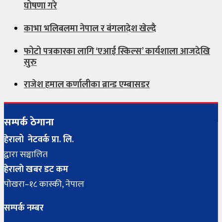
घोषणा गरे
काभा भलिबलमा नेपाल र बंगलादेश खेल्दै
फोटो पत्रकारका लागि ‘एआई स्किल्स’ कार्यशाला आजदेखि
सुरु
राजेश हमाल कर्णालीका ब्रान्ड एम्बासडर
सम्पर्क ठेगाना
हेरालो नेटवर्क प्रा. लि.
द्वारा सञ्चालित
हेरालाे खबर डट कम
पाेखरा–१८ कास्की, नेपाल
सम्पर्क नम्बर