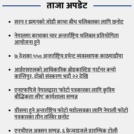
ताजा अपडेट
सरन र झमनको जोडी काभा बीच भलिबलका लागि छनोट
नेपालमा काभाका चार अन्तर्राष्ट्रिय भलिबल प्रतियोगिता
आयोजना हुने
७ देशका ५५० अन्तर्राष्ट्रिय इभेन्ट व्यवस्थापक काठमाडौंमा
आईएसएलको आधिकारिक ब्रोडकास्टिङ पार्टनर बन्यो
कान्तिपुर, दोस्रो संस्करण भदौ २२ देखि
एनएफपिजे नेपालद्वारा ‘फोटो पत्रकारका लागि कृत्रिम
बौद्धिकता सीप’ कार्यशाला सम्पन्न
ग्रीसमा हुने अन्तर्राष्ट्रिय फोटो महोत्सवका लागि नेपाली फोटो
पत्रकारका तीन तस्बिर छनोट
एनभीएल अक्सन सम्पन्न, ६ फ्रेन्चाइजले प्रारम्भिक टोली