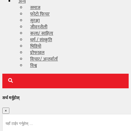
अन्य
समाज
प्रदेश/
फोटो फिचर
स्थानीय
सुरक्षा
जीवनशैली
कोशी
कला/ साहित्य
प्रदेश
धर्म / संस्कृति
भिडियो
मधेश
प्रोफाइल
प्रदेश
विचार/ अन्तर्वार्ता
विश्व
बागमती
प्रदेश
गण्डकी
प्रदेश
सर्च गर्नुहोस्
लुम्बिनी
प्रदेश
×
कर्णाली
प्रदेश