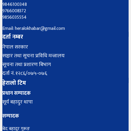
9846100348
9766008372
9856035554
Email: heralokhabar@gmail.com
दर्ता नम्बर
नेपाल सरकार
सञ्चार तथा सूचना प्रविधि मन्त्रालय
सूचना तथा प्रशारण बिभाग
दर्ता नं. १२८६/०७५-०७६
हेरालाे टिम
प्रधान सम्पादक
सूर्य बहादुर थापा
सम्पादक
बेद बहादुर गुरूङ