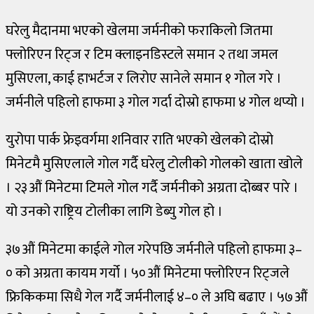
धर्म
घरेलु मैदानमा भएको खेलमा जर्मनीको फराकिलो जितमा
/
संस्कृति
फ्लोरिएन रिट्ज र टिम क्लाइनडिस्टले समान २ तथा जमल
भिडियो
मुसिएला, काई हाभर्टज र लिरोए सानेले समान १ गोल गरे ।
जर्मनीले पहिलो हाफमा ३ गोल गर्दा दोस्रो हाफमा ४ गोल थप्यो ।
प्रोफाइल
युरोपा पार्क फ्रेइवर्गमा शनिवार राति भएको खेलको दोस्रो
विचार/
अन्तर्वार्ता
मिनेटमै मुसिएलाले गोल गर्दै घरेलु टोलीको गोलको खाता खोले
। २३औं मिनेटमा टिमले गोल गर्दै जर्मनीको अग्रता दोब्बर पारे ।
विश्व
यो उनको राष्ट्रिय टोलीका लागि डेब्यु गोल हो ।
३७औं मिनेटमा काईले गोल गरेपछि जर्मनीले पहिलो हाफमा ३–
० को अग्रता कायम गर्यो । ५०औं मिनेटमा फ्लोरिएन रिट्जले
फ्रिकिकमा सिधै गेल गर्दै जर्मनीलाई ४–० ले अघि बढाए । ५७औं