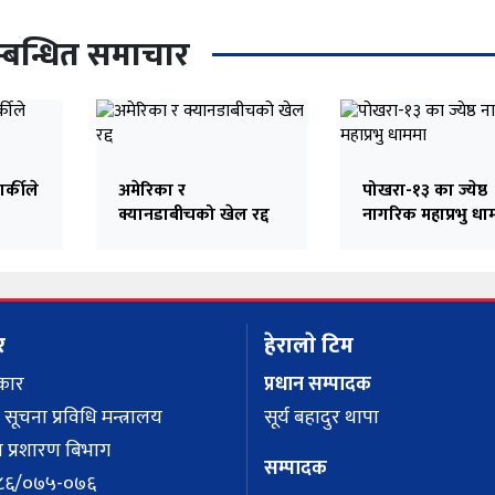
्बन्धित समाचार
र्कीले
अमेरिका र
पोखरा-१३ का ज्येष्ठ
क्यानडाबीचको खेल रद्द
नागरिक महाप्रभु धा
र
हेरालाे टिम
कार
प्रधान सम्पादक
 सूचना प्रविधि मन्त्रालय
सूर्य बहादुर थापा
 प्रशारण बिभाग
सम्पादक
 १२८६/०७५-०७६