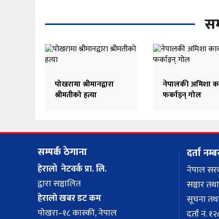
सम
पोखरामा श्रीमानद्वारा
नेपालकी अमिशा का
श्रीमतीको हत्या
फर्काइन् गोल
सम्पर्क ठेगाना
दर्ता नम्ब
हेरालो नेटवर्क प्रा. लि.
नेपाल सर
द्वारा सञ्चालित
सञ्चार तथा
हेरालाे खबर डट कम
सूचना तथा
पाेखरा–१८ कास्की, नेपाल
दर्ता नं.