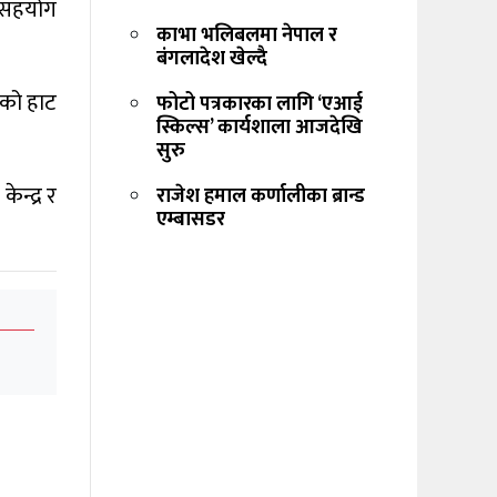
े सहयोग
काभा भलिबलमा नेपाल र
बंगलादेश खेल्दै
ीको हाट
फोटो पत्रकारका लागि ‘एआई
स्किल्स’ कार्यशाला आजदेखि
सुरु
न्द्र र
राजेश हमाल कर्णालीका ब्रान्ड
एम्बासडर