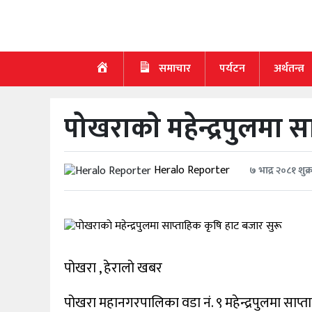
गृह
पृष्ठ
समाचार
पर्यटन
अर्थतन्त्र
समाचार
पोखराकाे महेन्द्रपुलमा 
पर्यटन
अर्थतन्त्र
Heralo Reporter
७ भाद्र २०८१ शुक्
खेलकुद
स्वास्थ्य
मनाेरञ्जन
पोखरा , हेरालाे खबर
सूचना-
पोखरा महानगरपालिका वडा नं. ९ महेन्द्रपुलमा साप
प्रविधि