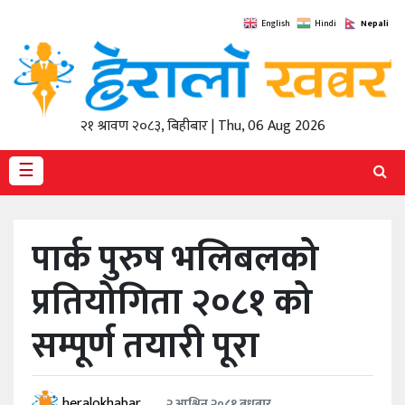
Nepali
English
Hindi
गृह
पृष्ठ
समाचार
२१ श्रावण २०८३, बिहीबार | Thu, 06 Aug 2026
पर्यटन
☰
अर्थतन्त्र
पार्क पुरुष भलिबलको
खेलकुद
प्रतियोगिता २०८१ को
स्वास्थ्य
सम्पूर्ण तयारी पूरा
मनाेरञ्जन
सूचना-
प्रविधि
heralokhabar
२ आश्विन २०८१ बुधबार