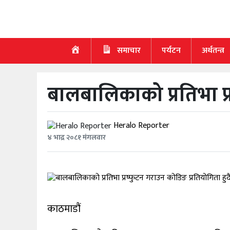
गृह
पृष्ठ
समाचार
पर्यटन
अर्थतन्त्र
समाचार
बालबालिकाको प्रतिभा प्
पर्यटन
अर्थतन्त्र
Heralo Reporter
४ भाद्र २०८१ मंगलवार
खेलकुद
स्वास्थ्य
मनाेरञ्जन
काठमाडौं
सूचना-
प्रविधि