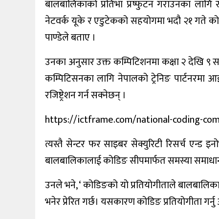
बालबालिकाको प्रतिभा प्रष्फुटन गराउनका लागि र
प्रदेश/
नेटवर्क यूके र एडुटेकको सहयोगमा भदौ २१ गते कोडि
स्थानीय
पाण्डेले बताए ।
राजनीति
उनका अनुसार उक्त कम्पिटिशनमा कक्षा २ देखि ९ सम्म
अन्य
कम्पिटिसनका लागि नेपालको ट्रेनिङ पार्टनरमा आईटी
रजिष्ट्रेशन गर्न सक्‍नेछन् ।
https://ictframe.com/national-coding-com
त्यस्तै सेन्टर फर साइबर सेक्युरिटी रिसर्च एन्ड इ
बालबालिकालाई कोडिङ सीपमार्फत समस्या समाधान गर्न
उनले भने, ‘ कोडिङको यो प्रतियोगीताले बालबालिक
भनेर प्रेरित गर्छ। यसकारण कोडिङ प्रतियोगीता गर्नु