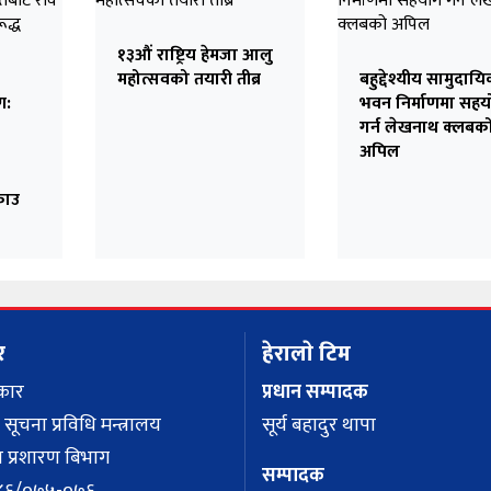
१३औं राष्ट्रिय हेमजा आलु
महोत्सवको तयारी तीब्र
बहुद्देश्यीय सामुदाय
ण:
भवन निर्माणमा सह
गर्न लेखनाथ क्लबक
अपिल
राउ
र
हेरालाे टिम
कार
प्रधान सम्पादक
 सूचना प्रविधि मन्त्रालय
सूर्य बहादुर थापा
 प्रशारण बिभाग
सम्पादक
 १२८६/०७५-०७६