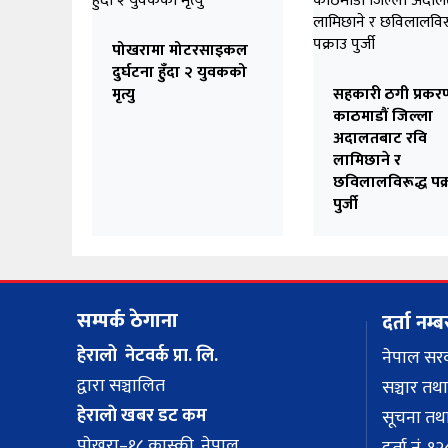
पोखरामा मोटरसाइकल
दुर्घटना हुँदा २ युवकको
मृत्यु
सहकारी ठगी प्रकर
काठमाडौं जिल्ला
अदालतबाट रवि
लामिछाने र
छविलालविरूद्ध पक्
पुर्जी
सम्पर्क ठेगाना
दर्ता नम्ब
हेरालो नेटवर्क प्रा. लि.
नेपाल सर
द्वारा सञ्चालित
सञ्चार तथा
हेरालाे खबर डट कम
सूचना तथा
पाेखरा–१८ कास्की, नेपाल
दर्ता नं.