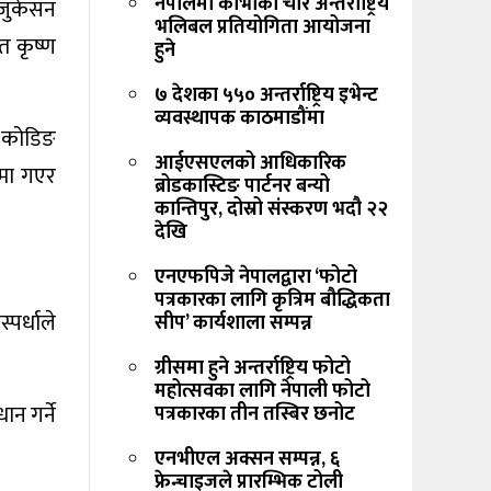
नेपालमा काभाका चार अन्तर्राष्ट्रिय
एजुकेसन
भलिबल प्रतियोगिता आयोजना
त कृष्ण
हुने
७ देशका ५५० अन्तर्राष्ट्रिय इभेन्ट
व्यवस्थापक काठमाडौंमा
। कोडिङ
आईएसएलको आधिकारिक
कमा गएर
ब्रोडकास्टिङ पार्टनर बन्यो
कान्तिपुर, दोस्रो संस्करण भदौ २२
देखि
एनएफपिजे नेपालद्वारा ‘फोटो
पत्रकारका लागि कृत्रिम बौद्धिकता
पर्धाले
सीप’ कार्यशाला सम्पन्न
ग्रीसमा हुने अन्तर्राष्ट्रिय फोटो
महोत्सवका लागि नेपाली फोटो
न गर्ने
पत्रकारका तीन तस्बिर छनोट
एनभीएल अक्सन सम्पन्न, ६
फ्रेन्चाइजले प्रारम्भिक टोली