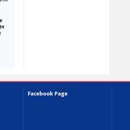
िक
योग
ो
Facebook Page