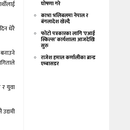
र्थीलाई
घोषणा गरे
काभा भलिबलमा नेपाल र
बंगलादेश खेल्दै
िन धेरै
फोटो पत्रकारका लागि ‘एआई
स्किल्स’ कार्यशाला आजदेखि
सुरु
ी बनाउने
राजेश हमाल कर्णालीका ब्रान्ड
ोगिताले
एम्बासडर
 र युवा
 उद्यमी