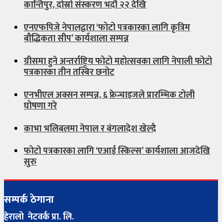
कान्तिपुर, दोस्रो संस्करण भदौ २२ देखि
एनएफपिजे नेपालद्वारा ‘फोटो पत्रकारका लागि कृत्रिम
बौद्धिकता सीप’ कार्यशाला सम्पन्न
ग्रीसमा हुने अन्तर्राष्ट्रिय फोटो महोत्सवका लागि नेपाली फोटो
पत्रकारका तीन तस्बिर छनोट
एनभीएल अक्सन सम्पन्न, ६ फ्रेन्चाइजले प्रारम्भिक टोली
घोषणा गरे
काभा भलिबलमा नेपाल र बंगलादेश खेल्दै
फोटो पत्रकारका लागि ‘एआई स्किल्स’ कार्यशाला आजदेखि
सुरु
सम्पर्क ठेगाना
हेरालो नेटवर्क प्रा. लि.