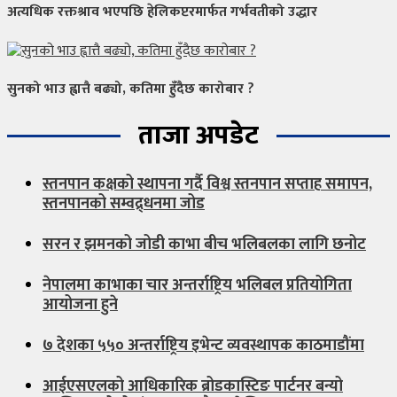
अत्यधिक रक्तश्राव भएपछि हेलिकप्टरमार्फत गर्भवतीको उद्धार
सुनको भाउ ह्वात्तै बढ्यो, कतिमा हुँदैछ कारोबार ?
ताजा अपडेट
स्तनपान कक्षको स्थापना गर्दै विश्व स्तनपान सप्ताह समापन,
स्तनपानको सम्वद्र्धनमा जोड
सरन र झमनको जोडी काभा बीच भलिबलका लागि छनोट
नेपालमा काभाका चार अन्तर्राष्ट्रिय भलिबल प्रतियोगिता
आयोजना हुने
७ देशका ५५० अन्तर्राष्ट्रिय इभेन्ट व्यवस्थापक काठमाडौंमा
आईएसएलको आधिकारिक ब्रोडकास्टिङ पार्टनर बन्यो