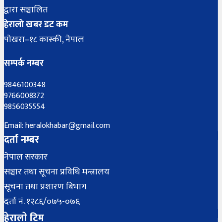
द्वारा सञ्चालित
हेरालाे खबर डट कम
पाेखरा–१८ कास्की, नेपाल
सम्पर्क नम्बर
9846100348
9766008372
9856035554
Email: heralokhabar@gmail.com
दर्ता नम्बर
नेपाल सरकार
सञ्चार तथा सूचना प्रविधि मन्त्रालय
सूचना तथा प्रशारण बिभाग
दर्ता नं. १२८६/०७५-०७६
हेरालाे टिम