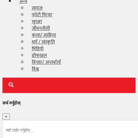
अन्य
समाज
प्रदेश/
फोटो फिचर
स्थानीय
सुरक्षा
जीवनशैली
कोशी
कला/ साहित्य
प्रदेश
धर्म / संस्कृति
भिडियो
मधेश
प्रोफाइल
प्रदेश
विचार/ अन्तर्वार्ता
विश्व
बागमती
प्रदेश
गण्डकी
प्रदेश
सर्च गर्नुहोस्
लुम्बिनी
प्रदेश
×
कर्णाली
प्रदेश