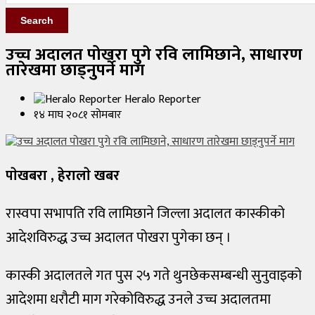
Search
सुदूरपश्चिम
प्रदेश
उच्च अदालत पोखरा पुगे रवि लामिछाने, साधारण
तारेखमा छाड्नुपर्ने माग
राजनीति
Heralo Reporter
अन्य
१४ माघ २०८१ सोमबार
समाज
पाेखबरा , हेरालाे खबर
फोटो
फिचर
रास्वपा सभापति रवि लामिछाने जिल्ला अदालत कास्कीको
सुरक्षा
आदेशविरुद्ध उच्च अदालत पोखरा पुगेका छन् ।
जीवनशैली
कास्की अदालतले गत पुस २५ गते थुनछेकसम्बन्धी सुनुवाइको
कला/
आदेशमा धरौटी माग गरेकोविरुद्ध उनले उच्च अदालतमा
साहित्य