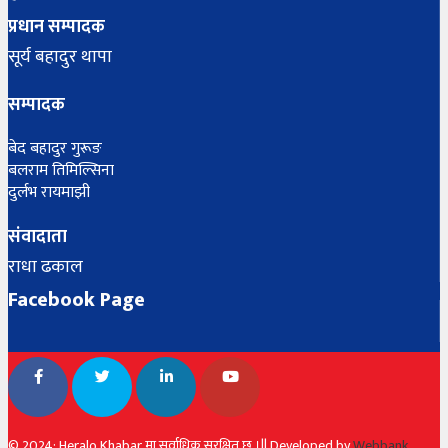
प्रधान सम्पादक
सूर्य बहादुर थापा
सम्पादक
बेद बहादुर गुरूङ
बलराम तिमिल्सिना
दुर्लभ रायमाझी
संवादाता
राधा ढकाल
Facebook Page
© 2024: Heralo Khabar मा सर्वाधिक सुरक्षित छ ।|| Developed by
Webbank