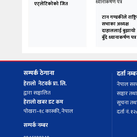
एट्लेटिकोको जित
टान गण्डकीले राष्ट्र
सभाका अध्यक्ष
दाहाललाई बुझायो
बुँदे ध्यानाकर्षण पत्र
सम्पर्क ठेगाना
दर्ता नम्ब
हेरालो नेटवर्क प्रा. लि.
नेपाल सर
द्वारा सञ्चालित
सञ्चार तथा
हेरालाे खबर डट कम
सूचना तथा
पाेखरा–१८ कास्की, नेपाल
दर्ता नं.
सम्पर्क नम्बर