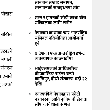
स्तनपान सप्ताह समापन,
स्तनपानको सम्वद्र्धनमा जोड
घ पोखरा
सरन र झमनको जोडी काभा बीच
भलिबलका लागि छनोट
नेपालमा काभाका चार अन्तर्राष्ट्रिय
ीय अखिल
भलिबल प्रतियोगिता आयोजना
हुने
उठाउने
७ देशका ५५० अन्तर्राष्ट्रिय इभेन्ट
व्यवस्थापक काठमाडौंमा
 नेपाली
ा संगठन
आईएसएलको आधिकारिक
ब्रोडकास्टिङ पार्टनर बन्यो
ा एमाले
कान्तिपुर, दोस्रो संस्करण भदौ २२
नु भएको
देखि
एनएफपिजे नेपालद्वारा ‘फोटो
पत्रकारका लागि कृत्रिम बौद्धिकता
सीप’ कार्यशाला सम्पन्न