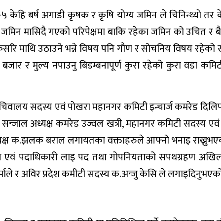
केहि बर्ष अगाडी कृषक र कृषि योग्य जमिन ले चिनिन्थ्यो तर के
य जमिन मासिदै गएको परिपेक्षमा बाकि रहेका जमिन को उचित र बै
 कसरि माथि उठाउने भन्ने विषय पनि गौण र सोचनिय विषय रहेको 
 बजार र मुल्य नपाउनु बिडम्बनापूर्ण कुरा रहेको कुरा वडा कमि
ा सचिवालय सदस्य एवं पोखरा महानगर कमिटी इन्चार्ज कमरेड दिलिप
षि सन्जाल अध्यक्ष कमरेड उज्वल खत्री, महानगर कमिटी सदस्य ए
क्ष क.झलक बराल लगायतका वक्ताहरुले आफ्नो भनाइ राख्नुभए
क्ष एवं पदाधिकारी लाइ पद तथा गोपनियताको सपथग्रहण अखिल
शर्माले र अविर प्रदेश कमीटी सदस्य क.अन्जु केसि ले लगाइदिनुभएक