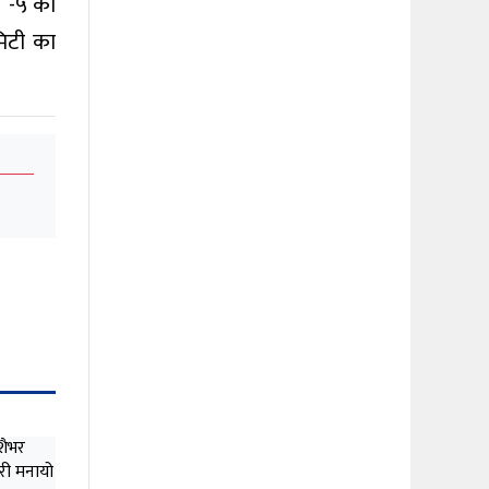
ं -५ का
मिटी का