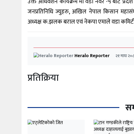
उक्त अधिवेशन कार्यक्रम मा वडा नंवर -५ बाट प्रदेश
जनप्रतिनिधि ज्युहरु, अखिल नेपाल किसान महासंघ 
अध्यक्ष क.झलक बराल एवं नेकपा एमाले वडा कमिटी
Heralo Reporter
२१ माघ २०
प्रतिक्रिया
सम