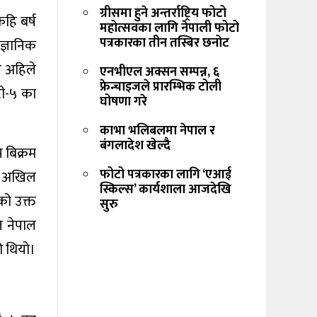
ग्रीसमा हुने अन्तर्राष्ट्रिय फोटो
हि बर्ष
महोत्सवका लागि नेपाली फोटो
पत्रकारका तीन तस्बिर छनोट
ज्ञानिक
र अहिले
एनभीएल अक्सन सम्पन्न, ६
फ्रेन्चाइजले प्रारम्भिक टोली
टी-५ का
घोषणा गरे
काभा भलिबलमा नेपाल र
बंगलादेश खेल्दै
 बिक्रम
फोटो पत्रकारका लागि ‘एआई
वं अखिल
स्किल्स’ कार्यशाला आजदेखि
को उक्त
सुरु
 नेपाल
ो थियो।