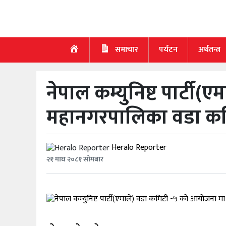
गृह
पृष्ठ
समाचार
पर्यटन
अर्थतन्त्र
समाचार
नेपाल कम्युनिष्ट पार्ट
पर्यटन
महानगरपालिका वडा कमिट
अर्थतन्त्र
खेलकुद
Heralo Reporter
२१ माघ २०८१ सोमबार
स्वास्थ्य
मनाेरञ्जन
सूचना-
प्रविधि