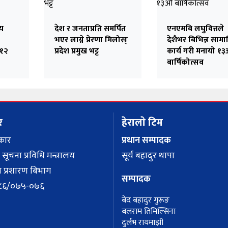
िय
देश र जनताप्रति समर्पित
एनएमबि लघुवित्तले
भएर लाग्ने प्रेरणा मिलोस्ः
देशैभर बिभिन्न साम
 १२
प्रदेश प्रमुख भट्ट
कार्य गरी मनायो १३
बार्षिकोत्सव
र
हेरालाे टिम
कार
प्रधान सम्पादक
 सूचना प्रविधि मन्त्रालय
सूर्य बहादुर थापा
 प्रशारण बिभाग
सम्पादक
 १२८६/०७५-०७६
बेद बहादुर गुरूङ
बलराम तिमिल्सिना
दुर्लभ रायमाझी